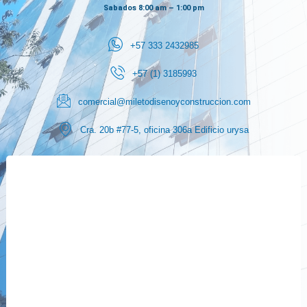
Sabados 8:00 am – 1:00 pm
+57 333 2432985
+57 (1) 3185993
comercial@miletodisenoyconstruccion.com
Cra. 20b #77-5, oficina 306a Edificio urysa