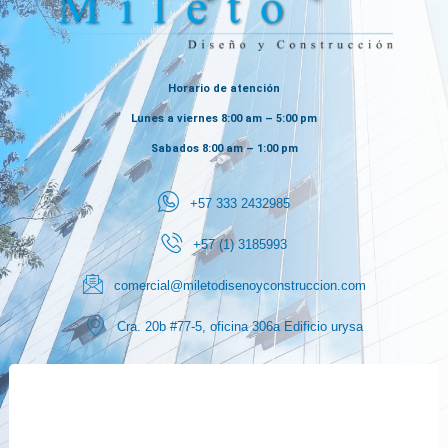
Horario de atención
Lunes a viernes 8:00 am – 5:00 pm
Sabados 8:00 am – 1:00 pm
+57 333 2432985
+57 (1) 3185993
comercial@miletodisenoyconstruccion.com
Cra. 20b #77-5, oficina 306a Edificio urysa