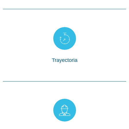
contemplados con eficacia y calidad
el desarrollo de nuestros proyectos en los tiempos
Para nosotros, uno de los aspectos mas importantes, es
Trayectoria
mejores proveedores
a desarrollar proyectos de alta calidad con un portafolio de los
Somos un equipo de arquitectos e ingenieros comprometidos