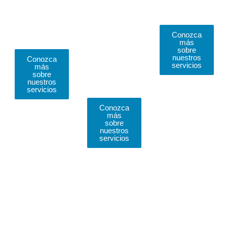
e
e
interiores
impermeabilización
impermeabilización
Conozca
de cubiertas
de fachadas y
más
cambio de
sobre
nuestros
Conozca
pisos en
servicios
más
zonas
sobre
nuestros
comunes
servicios
Conozca
más
sobre
nuestros
servicios