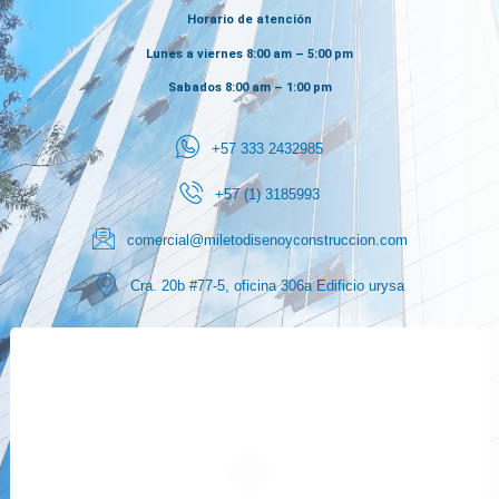
Horario de atención
Lunes a viernes 8:00 am – 5:00 pm
Sabados 8:00 am – 1:00 pm
+57 333 2432985
+57 (1) 3185993
comercial@miletodisenoyconstruccion.com
Cra. 20b #77-5, oficina 306a Edificio urysa