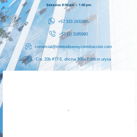
Sabados 8:00 am – 1:00 pm
+57 333 2432985
+57 (1) 3185993
comercial@miletodisenoyconstruccion.com
Cra. 20b #77-5, oficina 306a Edificio urysa